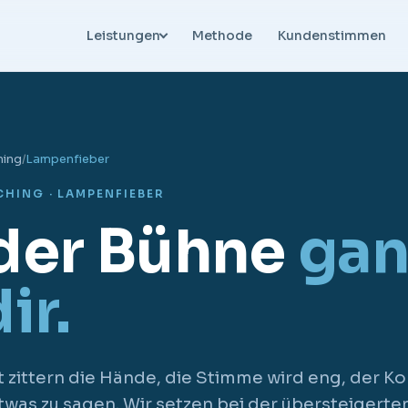
Leistungen
Methode
Kundenstimmen
ing
/
Lampenfieber
HING · LAMPENFIEBER
der Bühne
gan
ir.
t zittern die Hände, die Stimme wird eng, der Kop
twas zu sagen. Wir setzen bei der übersteiger