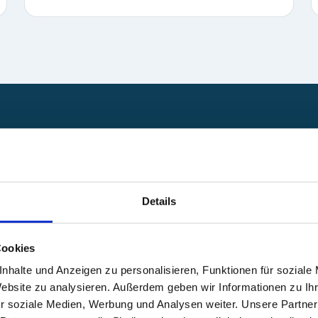
ffentlichen
und
Details
in Fuß die
Bei Lampenfieber wandeln 
 fährt mein
eine ruhige, präsente Energ
Cookies
bleibst und deine Wirkung e
pannten
nhalte und Anzeigen zu personalisieren, Funktionen für soziale
 die Shows
Website zu analysieren. Außerdem geben wir Informationen zu I
Mehr Kundenstimmen
→
r soziale Medien, Werbung und Analysen weiter. Unsere Partner
bewusst