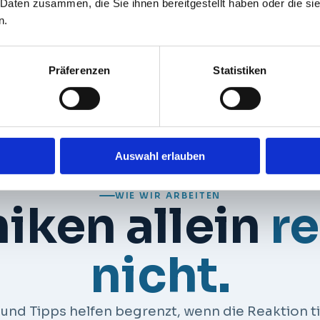
 Daten zusammen, die Sie ihnen bereitgestellt haben oder die s
s!"
n.
Präferenzen
Statistiken
iner
Auswahl erlauben
WIE WIR ARBEITEN
iken allein
r
nicht.
d Tipps helfen begrenzt, wenn die Reaktion tie