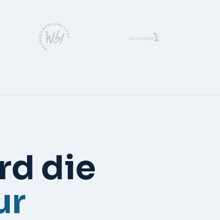
rd die
ur