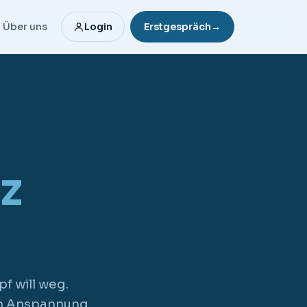
Über uns
Login
Erstgespräch
→
z
f will weg.
ten Anspannung