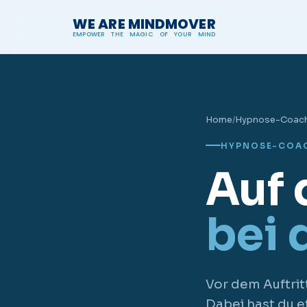
WE ARE MINDMOVER
EMPOWER THE MAGIC OF YOUR MIND
Home
/
Hypnose-Coach
HYPNOSE-COAC
Auf 
bei d
Vor dem Auftrit
Dabei hast du e