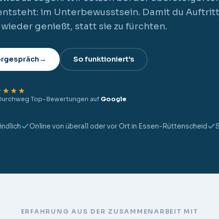
 entsteht: im Unterbewusstsein. Damit du Auftri
ieder genießt, statt sie zu fürchten.
orgespräch
→
So funktioniert's
★★★★
Durchweg Top-Bewertungen auf
Google
indlich
Online von überall oder vor Ort in Essen-Rüttenscheid
S
ERFAHRUNG AUS DER ZUSAMMENARBEIT MIT