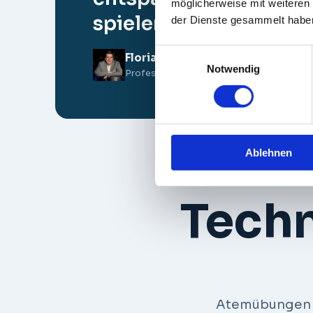
möglicherweise mit weiteren
spielen. Danke Andrea
der Dienste gesammelt habe
Einwilligungsauswahl
Florian Dolar
Notwendig
Professioneller Bühnenkünstler & Enterta
Ablehnen
Techn
Atemübungen un