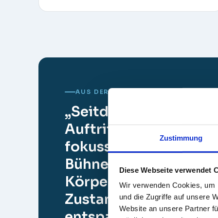
AUS DER PRAXIS
„Seitdem bin ich vor ö
Auftritten sehr ruhig 
Zustimmung
fokussiert. Sobald me
Bühnenkante berührt,
Diese Webseite verwendet 
Körper in einen ents
Wir verwenden Cookies, um I
Zustand und ich kann
und die Zugriffe auf unsere 
Website an unsere Partner fü
entspannt und selbst