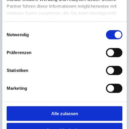
Mentale Stärke fest in eure Teamkultur
Partner führen diese Informationen möglicherweise mit
bringen möchtet
weiteren Daten zusammen, die Sie ihnen bereitgestellt
haben oder die sie im Rahmen Ihrer Nutzung der Dienste
gesammelt haben.
Einwilligungsauswahl
Notwendig
Formate & Rahmen
Flexibel auf euch zugeschnitten
Präferenzen
Vom Impuls-Workshop bis zur
mehrteiligen Trainingsreihe
Statistiken
Für einzelne Teams oder ganze
Abteilungen
Vor Ort bei euch oder online
Marketing
Kombinierbar mit Teambuilding,
Coaching & Mental Fitness Club
Alle zulassen