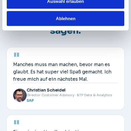
Auswahl erlauben
KUNDENSTIMMEN
Was Teams &
Führungskräfte
danach
Ablehnen
sagen.
"
Manches muss man machen, bevor man es
glaubt. Es hat super viel Spaß gemacht. Ich
freue mich auf ein nächstes Mal.
Christian Scheidel
Director Customer Advisory · BTP Data & Analytics
SAP
"