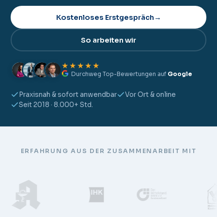
Kostenloses Erstgespräch
→
So arbeiten wir
★★★★★
Durchweg Top-Bewertungen auf
Google
Praxisnah & sofort anwendbar
Vor Ort & online
Seit 2018 · 8.000+ Std.
ERFAHRUNG AUS DER ZUSAMMENARBEIT MIT