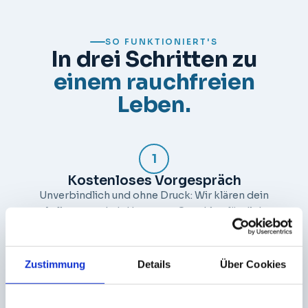
SO FUNKTIONIERT'S
In drei Schritten zu
einem rauchfreien
Leben.
1
Kostenloses Vorgespräch
Unverbindlich und ohne Druck: Wir klären dein
Anliegen und ob Hypnose-Coaching für dich
passt.
Zustimmung
Details
Über Cookies
2
Coaching erleben
Online von überall oder vor Ort in Essen-