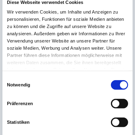
Diese Webseite verwendet Cookies
Rüttenscheid. In ruhiger, sicherer Atmosphäre
Wir verwenden Cookies, um Inhalte und Anzeigen zu
arbeiten wir an der Wurzel.
personalisieren, Funktionen für soziale Medien anbieten
zu können und die Zugriffe auf unsere Website zu
3
analysieren. Außerdem geben wir Informationen zu Ihrer
Veränderung mitnehmen
Verwendung unserer Website an unsere Partner für
Viele spüren schon nach wenigen Sitzungen eine
soziale Medien, Werbung und Analysen weiter. Unsere
deutliche Veränderung. Deine persönliche
Partner führen diese Informationen möglicherweise mit
Audioaufnahme festigt sie im Alltag.
weiteren Daten zusammen, die Sie ihnen bereitgestellt
haben oder die sie im Rahmen Ihrer Nutzung der Dienste
gesammelt haben.
Einwilligungsauswahl
Notwendig
ONLINE ODER VOR ORT
Zwei Wege, die
gleichermaßen tragen.
Präferenzen
Viele arbeiten mit uns online von überall,
andere kommen lieber persönlich vorbei,
Statistiken
manche eigens von weit her. Beides wirkt