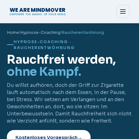
WE ARE MINDMOVER
EMPOWER THE MAGIC OF YOUR MIND
Home
/
Hypnose-Coaching
/
Raucherentwöhnung
HYPNOSE-COACHING ·
RAUCHERENTWÖHNUNG
Rauchfrei werden,
ohne Kampf.
Du willst aufhören, doch der Griff zur Zigarette
läuft automatisch: nach dem Essen, in der Pause,
bei Stress. Wir setzen am Verlangen und an den
Gewohnheiten an, dort, wo sie sitzen: im
Unterbewusstsein. Damit Rauchfreiheit sich nicht
wie Verzicht anfühlt, sondern wie Freiheit.
Kostenloses Vorgespräch
→